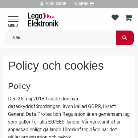
person
payment
MINA SIDOR
KLARNA
Meny
FAVORIT
KUND
Policy och cookies
Policy
Den 25 maj 2018 trädde den nya
dataskyddsförordningen, även kallad GDPR, i kraft.
General Data Protection Regulation är en gemensam lag
som gäller för alla EU/EES-länder. Vår verksamhet är
anpassad enligt gällande föreskrifter, både när det
gäller organisation och teknik.