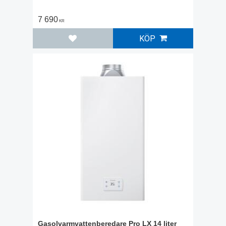
7 690
KR
KÖP
Lägg till i favoriter
Gasolvarmvattenberedare Pro LX 14 liter