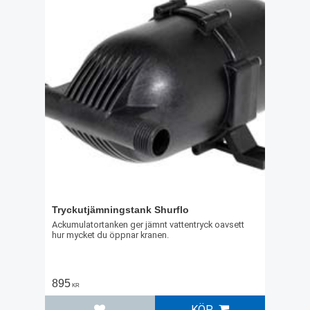
Tryckutjämningstank Shurflo
Ackumulatortanken ger jämnt vattentryck oavsett
hur mycket du öppnar kranen.
895
KR
KÖP