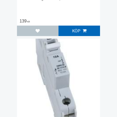
139
KR
KÖP
Lägg till i favoriter