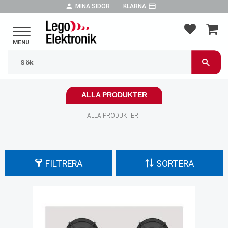
person
payment
MINA SIDOR
KLARNA
Meny
FAVORIT
KUND
ALLA PRODUKTER
ALLA PRODUKTER
FILTRERA
SORTERA