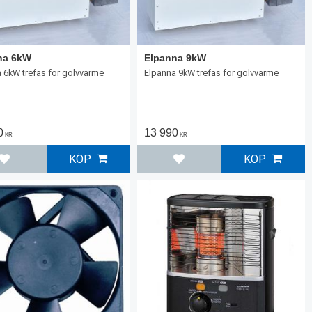
na 6kW
Elpanna 9kW
 6kW trefas för golvvärme
Elpanna 9kW trefas för golvvärme
0
13 990
KR
KR
KÖP
KÖP
Lägg till i favoriter
Lägg till i favoriter