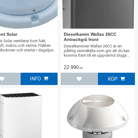
nt Solar
Dieselkamin Wallas 26CC
Antracitgrå front
 Solar ventilerar bort fukt,
uft, matos och värme. Fläkten
Dieselkaminen Wallas 26CC är en
llsdriven och startar i dagsljus.
pålitlig värmekälla som gör att du kan
komma fram till en uppvärmd stuga.
Lämplig för medelstora och stora
stugor.
22 990
KR
INFO
KÖP
Lägg till i favoriter
Lägg till i favoriter