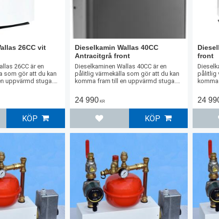
allas 26CC vit
Dieselkamin Wallas 40CC
Diesel
Antracitgrå front
front
llas 26CC är en
Dieselkaminen Wallas 40CC är en
Dieselk
la som gör att du kan
pålitlig värmekälla som gör att du kan
pålitli
en uppvärmd stuga.
komma fram till en uppvärmd stuga.
komma f
lstora och stora
Lämplig för medelstora och stora
Lämplig
stugor.
stugor.
24 990
24 99
KR
KÖP
KÖP
l i favoriter
Lägg till i favoriter