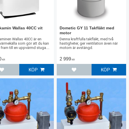
kamin Wallas 40CC vit
Dometic GY 11 Takfläkt med
motor
aminen Wallas 40CC är en
Denna kraftfulla takfläkt, med två
g värmekälla som gör att du kan
hastigheter, ger ventilation även när
ram till en uppvärmd stuga.
motorn är avstängd.
 för medelstora och stora
0
2 999
KR
KR
KÖP
KÖP
Lägg till i favoriter
Lägg till i favoriter