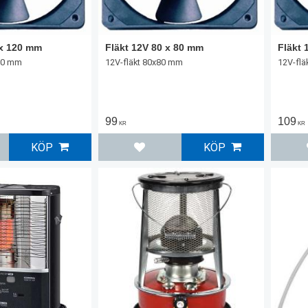
 x 120 mm
Fläkt 12V 80 x 80 mm
Fläkt 
120 mm
12V-fläkt 80x80 mm
12V-flä
99
109
KR
KR
KÖP
KÖP
l i favoriter
Lägg till i favoriter