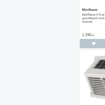
Miniflame
Miniflame V16 är 
gasolkamin som 
rummet.
1 290
KR
Lägg til