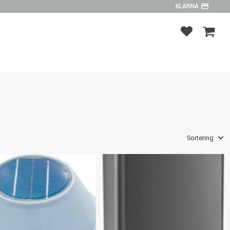
payment
KLARNA
FAVORITER
KUNDV
Välj sortering