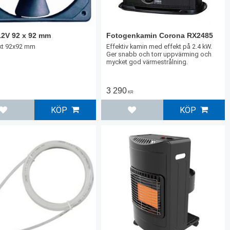
12V 92 x 92 mm
Fotogenkamin Corona RX2485
kt 92x92 mm
Effektiv kamin med effekt på 2.4 kW.
Ger snabb och torr uppvärming och
mycket god värmestrålning.
3 290
KR
KÖP
KÖP
Lägg till i favoriter
Lägg till i favoriter