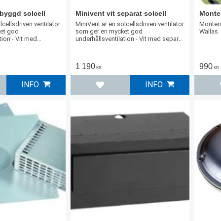
nbyggd solcell
Minivent vit separat solcell
Monter
lcellsdriven ventilator
MiniVent är en solcellsdriven ventilator
Monteri
et god
som ger en mycket god
Wallas
tion - Vit med
underhållsventilation - Vit med separat
solcell
1 190
990
KR
KR
INFO
INFO
l i favoriter
Lägg till i favoriter