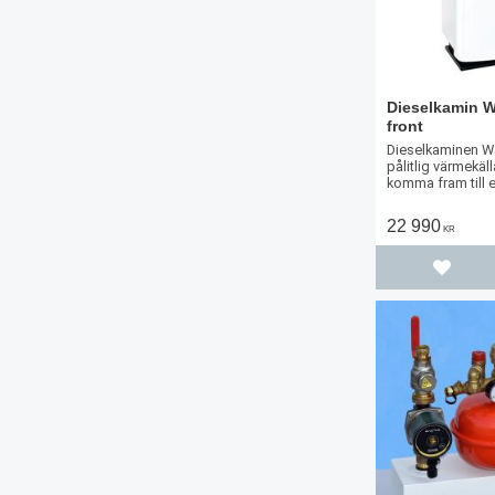
Dieselkamin W
front
Dieselkaminen Wa
pålitlig värmekäl
komma fram till 
Lämplig för mede
stugor.
22 990
KR
Lägg til