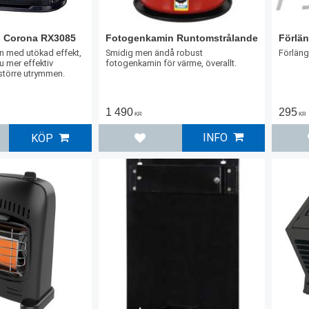
 Corona RX3085
Fotogenkamin Runtomstrålande
Förlä
 med utökad effekt,
Smidig men ändå robust
Förläng
u mer effektiv
fotogenkamin för värme, överallt.
större utrymmen.
1 490
295
KR
KR
INFO
KÖP
l i favoriter
Lägg till i favoriter