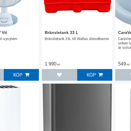
 Vit
Bränsletank 33 L
CaraVe
2V-sysytem
Bränsletank 33L till Wallas dieselkamin
CaraVent
unken l
är solce
1 990
549
KR
KR
KÖP
KÖP
l i favoriter
Lägg till i favoriter