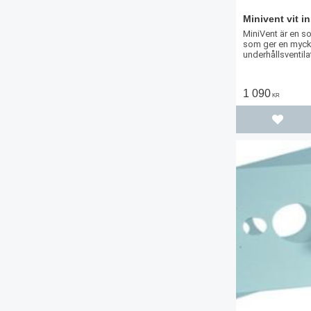
Minivent vit i
MiniVent är en so
som ger en myck
underhållsventila
inbyggd solcell
1 090
KR
Lägg til