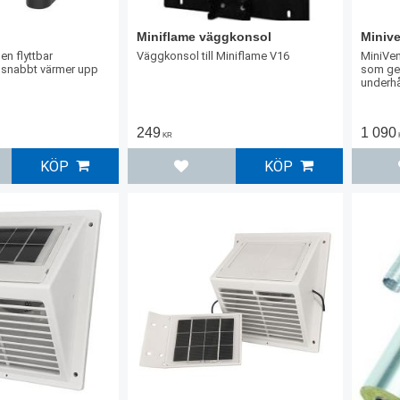
Miniflame väggkonsol
Minive
en flyttbar
Väggkonsol till Miniflame V16
MiniVent
snabbt värmer upp
som ge
underhå
inbyggd
249
1 090
KR
KÖP
KÖP
l i favoriter
Lägg till i favoriter