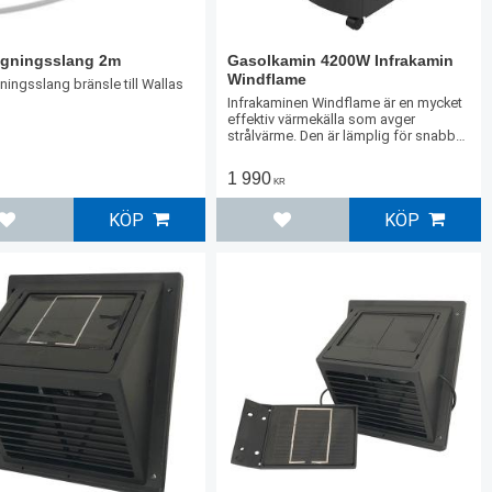
ngningsslang 2m
Gasolkamin 4200W Infrakamin
Windflame
ningsslang bränsle till Wallas
Infrakaminen Windflame är en mycket
effektiv värmekälla som avger
strålvärme. Den är lämplig för snabb
uppvärmning.
1 990
KR
KÖP
KÖP
Lägg till i favoriter
Lägg till i favoriter