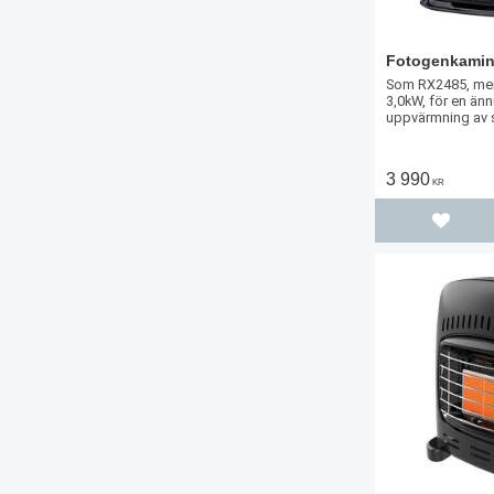
Fotogenkamin
Som RX2485, men
3,0kW, för en änn
uppvärmning av 
3 990
KR
Lägg til