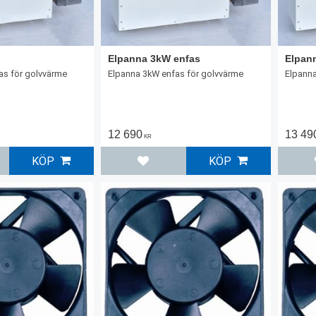
Elpanna 3kW enfas
Elpan
as för golvvärme
Elpanna 3kW enfas för golvvärme
Elpanna
12 690
13 49
KR
KÖP
KÖP
l i favoriter
Lägg till i favoriter