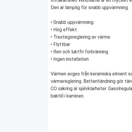
Infrakaminen Windflame är en mycket e
Den är lämplig för snabb uppvärmning.
• Snabb uppvärmning.
• Hög effekt
• Trestegsreglering av värme
• Flyttbar
• Ren och luktfri förbränning
• Ingen installation
Värmen avges från keramiska elment so
värmereglering. Batteritändning gör tän
CO säkring är självklarheter. Gasolregul
baktill i kaminen.