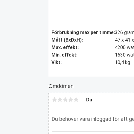
Förbrukning max per timme:
326 gra
Mått (BxDxH):
47 x 41 
Max. effekt:
4200 wa
Min. effekt:
1630 wa
Vikt:
10,4 kg
Omdömen
Du