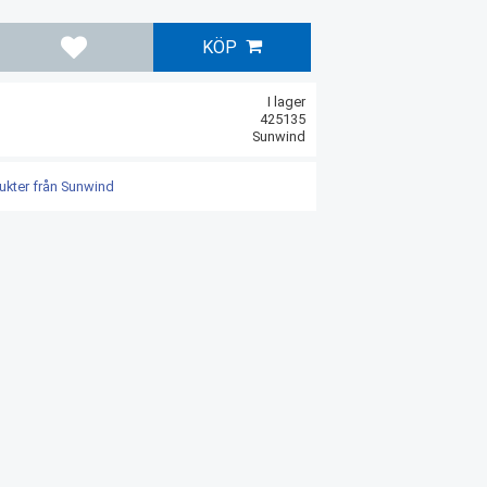
KÖP
Lägg till i favoriter
I lager
425135
Sunwind
dukter från Sunwind