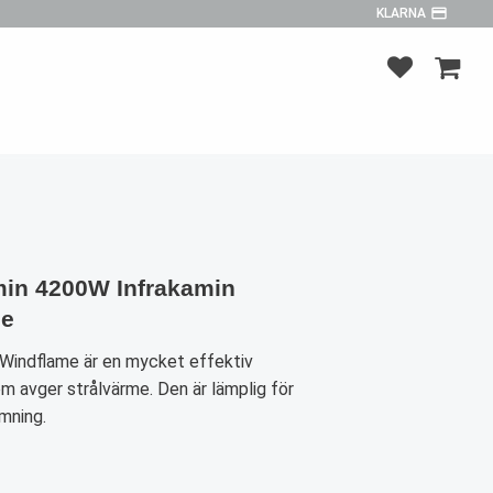
payment
KLARNA
FAVORITER
KUNDV
in 4200W Infrakamin
me
 Windflame är en mycket effektiv
m avger strålvärme. Den är lämplig för
mning.