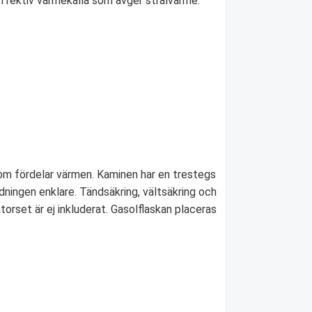
ffektiv värmekälla som avger strålvärme.
m fördelar värmen. Kaminen har en trestegs
dningen enklare. Tändsäkring, vältsäkring och
atorset är ej inkluderat. Gasolflaskan placeras