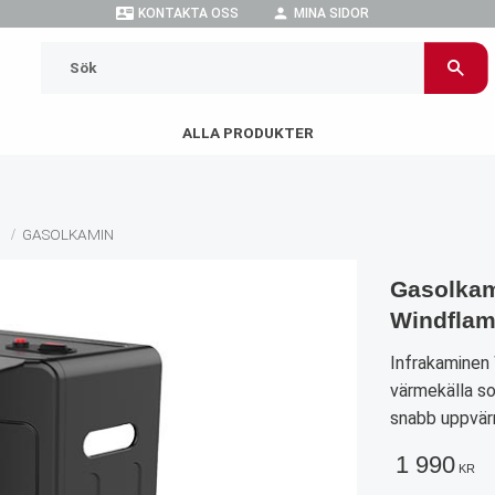
contact_mail
person
KONTAKTA OSS
MINA SIDOR
ALLA PRODUKTER
N
GASOLKAMIN
Gasolkam
Windfla
Infrakaminen
värmekälla so
snabb uppvär
1 990
KR