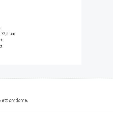
m
x 72,5 cm
tt
tt