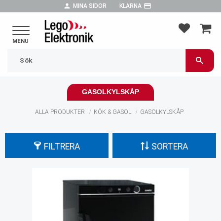
person
payment
MINA SIDOR
KLARNA
Meny
FAVORIT
KUND
GASOLKYLSKÅP
ALLA PRODUKTER
KÖK & GASOL
GASOLKYLSKÅP
FILTRERA
SORTERA