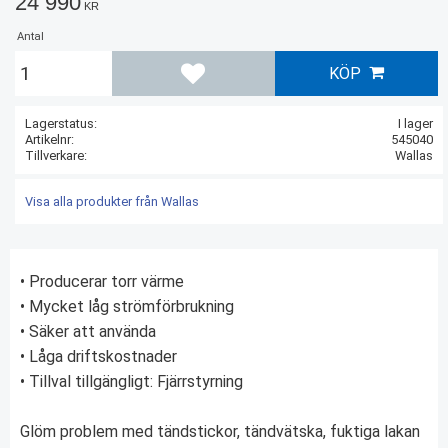
24 990
KR
Antal
KÖP
Lägg till i favoriter
Lagerstatus
I lager
Artikelnr
545040
Tillverkare
Wallas
Visa alla produkter från Wallas
• Producerar torr värme
• Mycket låg strömförbrukning
• Säker att använda
• Låga driftskostnader
• Tillval tillgängligt: Fjärrstyrning
Glöm problem med tändstickor, tändvätska, fuktiga lakan