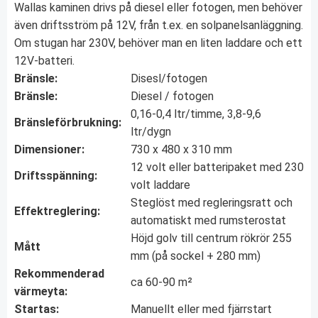
Wallas kaminen drivs på diesel eller fotogen, men behöver
även driftsström på 12V, från t.ex. en solpanelsanläggning.
Om stugan har 230V, behöver man en liten laddare och ett
12V-batteri.
Bränsle:
Disesl/fotogen
Bränsle:
Diesel / fotogen
0,16-0,4 ltr/timme, 3,8-9,6
Bränsleförbrukning:
ltr/dygn
Dimensioner:
730 x 480 x 310 mm
12 volt eller batteripaket med 230
Driftsspänning:
volt laddare
Steglöst med regleringsratt och
Effektreglering:
automatiskt med rumsterostat
Höjd golv till centrum rökrör 255
Mått
mm (på sockel + 280 mm)
Rekommenderad
ca 60-90 m²
värmeyta:
Startas:
Manuellt eller med fjärrstart