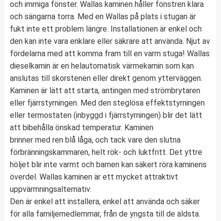
och immiga fönster. Wallas kaminen håller fönstren klara
och sängarna torra. Med en Wallas på plats i stugan är
fukt inte ett problem längre. Installationen är enkel och
den kan inte vara enklare eller säkrare att använda. Njut av
fördelarna med att komma fram till en varm stuga! Wallas
dieselkamin är en helautomatisk värmekamin som kan
anslutas till skorstenen eller direkt genom ytterväggen.
Kaminen är lätt att starta, antingen med strömbrytaren
eller fjärrstyrningen. Med den steglösa effektstyrningen
eller termostaten (inbyggd i fjärrstyrningen) blir det lätt
att bibehålla önskad temperatur. Kaminen
brinner med ren blå låga, och tack vare den slutna
förbränningskammaren, helt rök- och luktfritt. Det yttre
höljet blir inte varmt och barnen kan säkert röra kaminens
överdel. Wallas kaminen är ett mycket attraktivt
uppvärmningsalternativ.
Den är enkel att installera, enkel att använda och säker
för alla familjemedlemmar, från de yngsta till de äldsta.