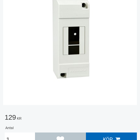
129
KR
Antal
KÖP