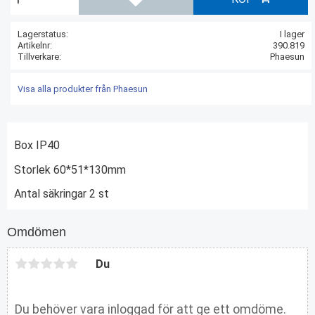
Lägg till i favoriter
Lagerstatus
I lager
Artikelnr
390.819
Tillverkare
Phaesun
Visa alla produkter från Phaesun
Box IP40
Storlek 60*51*130mm
Antal säkringar 2 st
Omdömen
Du