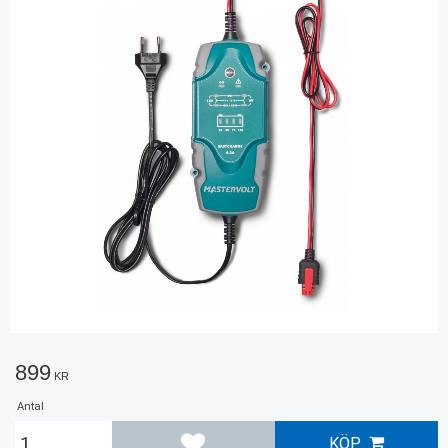
899
KR
Antal
KÖP