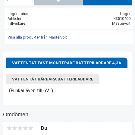
Lägg till i favoriter
Lagerstatus
I lager
Artikelnr
43510400
Tillverkare
Mastervolt
Visa alla produkter från Mastervolt
VATTENTÄT FAST MONTERADE BATTERILADDARE 4,3A
12V
VATTENTÄT BÄRBARA BATTERILADDARE
(Funkar även till 6V )
Omdömen
Du