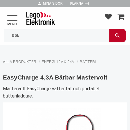
person
payment
MINA SIDOR
KLARNA
Meny
FAVORIT
KUND
ALLA PRODUKTER
ENERGI 12V & 24V
BATTERI
EasyCharge 4,3A Bärbar Mastervolt
Mastervolt EasyCharge vattentät och portabel
batteriladdare.