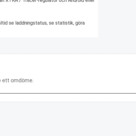
n XTRA / Tracer-regulator och Android eller
tid se laddningstatus, se statistik, göra