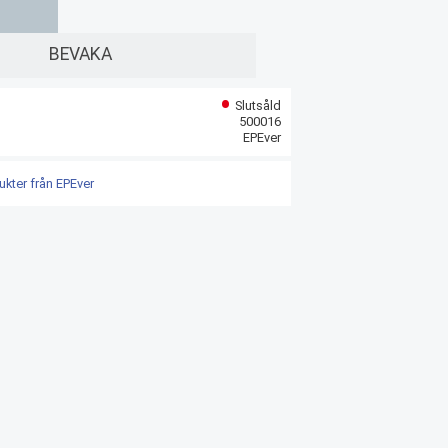
g till i favoriter
BEVAKA
Slutsåld
500016
EPEver
ukter från EPEver