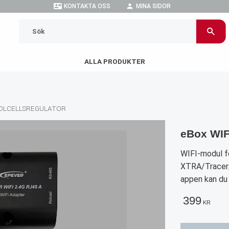
contact_mail
person
KONTAKTA OSS
MINA SIDOR
ALLA PRODUKTER
OLCELLSREGULATOR
eBox WIF
WIFI-modul f
XTRA/Tracer/
appen kan du s
399
KR