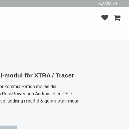
payment
KLARNA
FAVORITER
KUNDV
I-modul för XTRA / Tracer
ör kommunikation mellan din
PeakPower och Android eller iOS. I
e laddning i realtid & göra inställningar