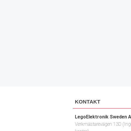
KONTAKT
LegoElektronik Sweden 
Verkmästarevägen 13D (Inge