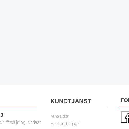
FÖ
KUNDTJÄNST
AB
Mina sidor
n försäljning, endast
Hur handlar jag?