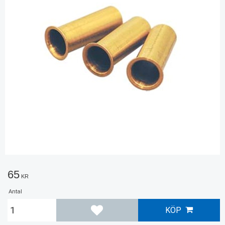
65
KR
Antal
KÖP
Lägg till i favoriter