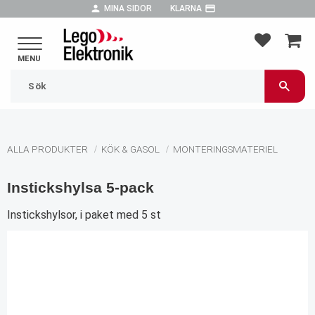
person
payment
MINA SIDOR
KLARNA
Meny
FAVORIT
KUND
ALLA PRODUKTER
KÖK & GASOL
MONTERINGSMATERIEL
Instickshylsa 5-pack
Instickshylsor, i paket med 5 st