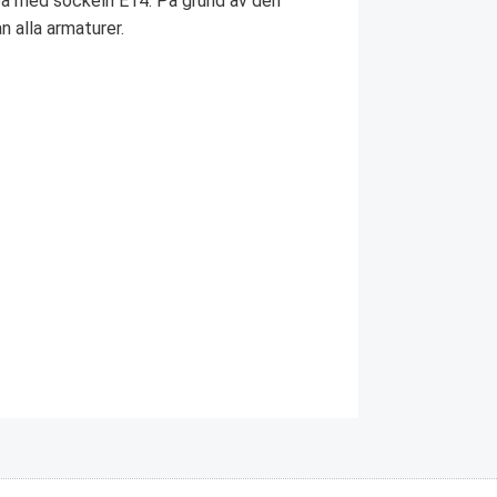
a med sockeln E14. På grund av den
n alla armaturer.