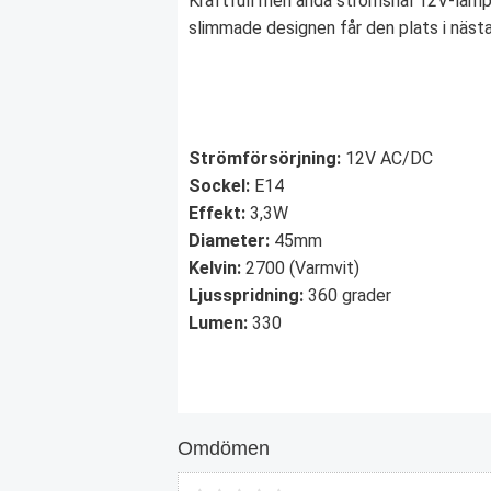
Kraftfull men ändå strömsnål 12V-lamp
slimmade designen får den plats i nästa
Strömförsörjning:
12V AC/DC
Sockel:
E14
Effekt:
3,3W
Diameter:
45mm
Kelvin:
2700 (Varmvit)
Ljusspridning:
360 grader
Lumen:
330
Omdömen