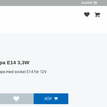
payment
KLARNA
FAVORITER
KUNDV
pa E14 3,3W
pa med sockel E14 för 12V
KÖP
Lägg till i favoriter