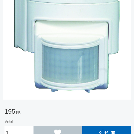
195
KR
Antal
KÖP