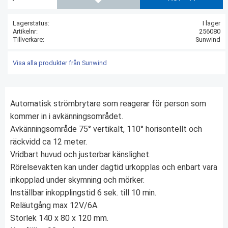
Lägg till i favoriter
Lagerstatus
I lager
Artikelnr
256080
Tillverkare
Sunwind
Visa alla produkter från Sunwind
Automatisk strömbrytare som reagerar för person som
kommer in i avkänningsområdet.
Avkänningsområde 75° vertikalt, 110° horisontellt och
räckvidd ca 12 meter.
Vridbart huvud och justerbar känslighet.
Rörelsevakten kan under dagtid urkopplas och enbart vara
inkopplad under skymning och mörker.
Inställbar inkopplingstid 6 sek. till 10 min.
Reläutgång max 12V/6A.
Storlek 140 x 80 x 120 mm.