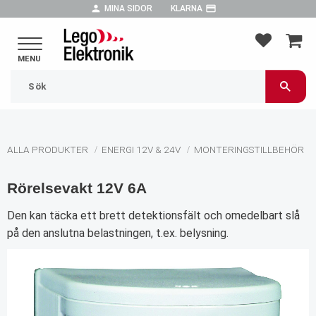
person
payment
MINA SIDOR
KLARNA
Meny
FAVORIT
KUND
ALLA PRODUKTER
ENERGI 12V & 24V
MONTERINGSTILLBEHÖR
Rörelsevakt 12V 6A
Den kan täcka ett brett detektionsfält och omedelbart slå
på den anslutna belastningen, t.ex. belysning.