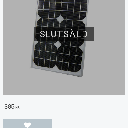
SLUTSÅLD
385
KR