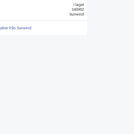
I lager
540902
Sunwind
dukter från Sunwind