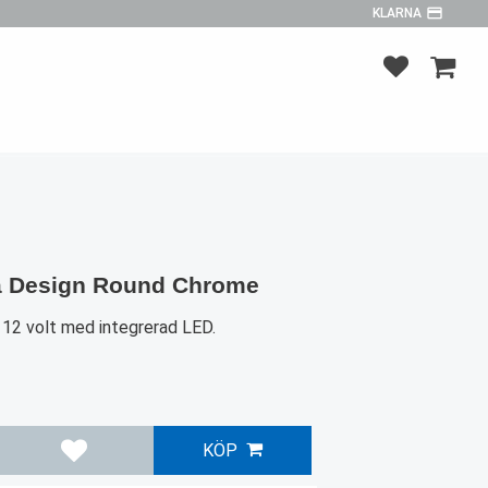
payment
KLARNA
FAVORITER
KUNDV
a Design Round Chrome
 12 volt med integrerad LED.
KÖP
Lägg till i favoriter