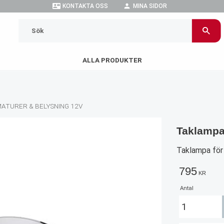
contact_mail
person
KONTAKTA OSS
MINA SIDOR
ALLA PRODUKTER
ATURER & BELYSNING 12V
Taklamp
Taklampa för
795
KR
Antal