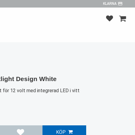
payment
KLARNA
FAVORITER
KUNDV
light Design White
 för 12 volt med integrerad LED i vitt
KÖP