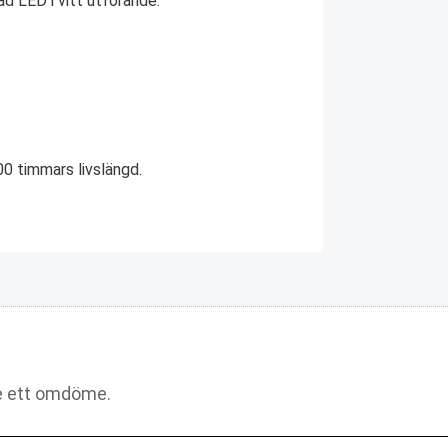
d LED i vitt utförande.
0 timmars livslängd.