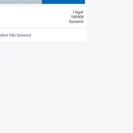
Lägg till i favoriter
I lager
540908
Sunwind
dukter från Sunwind