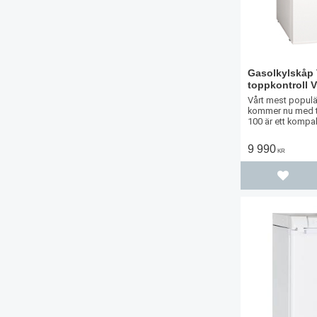
Gasolkylskåp 
toppkontroll V
Vårt mest populä
kommer nu med t
100 är ett kompak
gasolkylskåp läm
lite mindre plats
9 990
KR
10 liters frysfack.
Lägg til