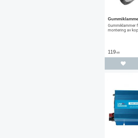
Gummiklammer
Gummiklammer fö
montering av kop
119
KR
Lägg til