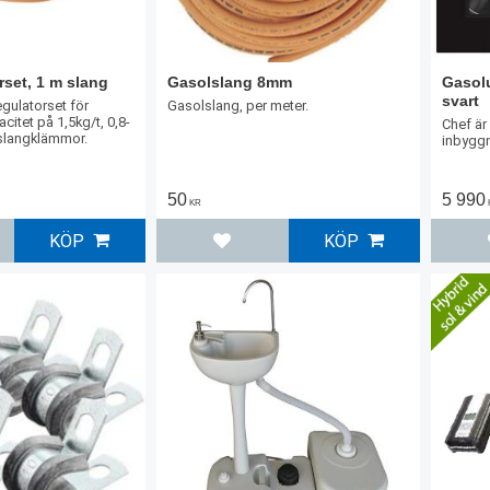
rset, 1 m slang
Gasolslang 8mm
Gasol
svart
gulatorset för
Gasolslang, per meter.
itet på 1,5kg/t, 0,8-
Chef är
 slangklämmor.
inbyggn
50
5 990
KR
KÖP
KÖP
l i favoriter
Lägg till i favoriter