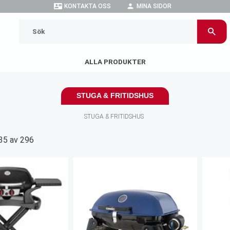
contact_mail
person
KONTAKTA OSS
MINA SIDOR
ALLA PRODUKTER
STUGA & FRITIDSHUS
STUGA & FRITIDSHUS
35
av
296