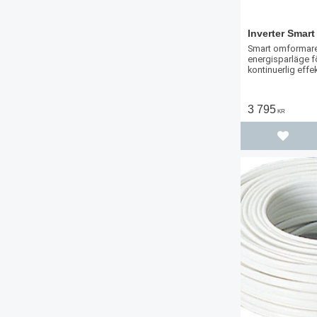
Inverter Smar
Smart omformare
energisparläge f
kontinuerlig effek
3 795
KR
Lägg til