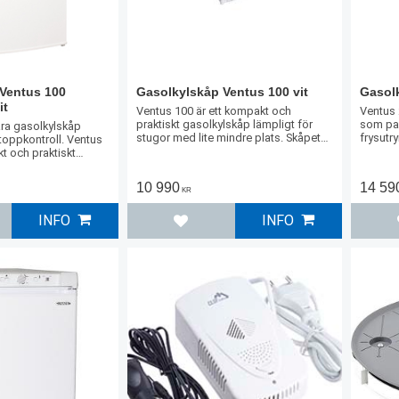
Ventus 100
Gasolkylskåp Ventus 100 vit
Gasolk
it
Ventus 100 är ett kompakt och
Ventus 
praktiskt gasolkylskåp lämpligt för
som pas
ra gasolkylskåp
stugor med lite mindre plats. Skåpet
frysutr
oppkontroll. Ventus
har också 10 liters frysfack med enkel
frys fi
t och praktiskt
öppning.
familjen
pligt för stugor med
. Skåpet har också ett
10 990
14 59
KR
INFO
INFO
l i favoriter
Lägg till i favoriter