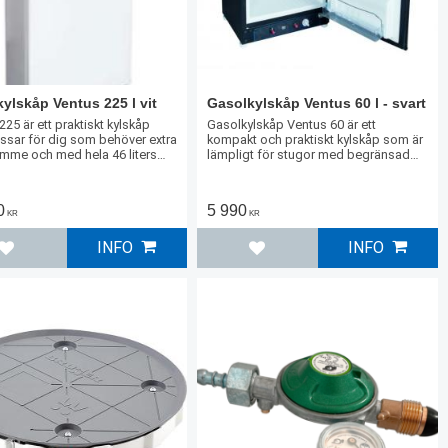
ylskåp Ventus 225 l vit
Gasolkylskåp Ventus 60 l - svart
225 är ett praktiskt kylskåp
Gasolkylskåp Ventus 60 är ett
sar för dig som behöver extra
kompakt och praktiskt kylskåp som är
ymme och med hela 46 liters
lämpligt för stugor med begränsad
nns gott om utrymme för hela
plats eller med mindre kylbehov.
 i stugan.
0
5 990
KR
KR
INFO
INFO
Lägg till i favoriter
Lägg till i favoriter