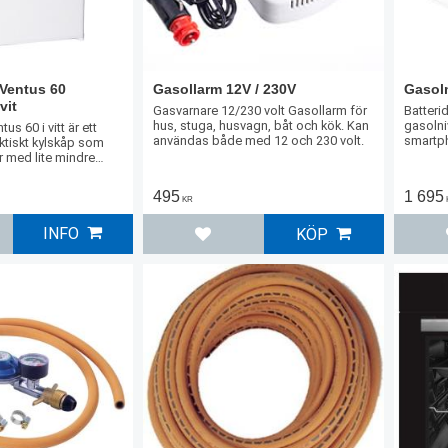
Ventus 60
Gasollarm 12V / 230V
Gasol
vit
Gasvarnare 12/230 volt Gasollarm för
Batteri
hus, stuga, husvagn, båt och kök. Kan
gasolni
s 60 i vitt är ett
användas både med 12 och 230 volt.
smartp
tiskt kylskåp som
r med lite mindre
ndre kylbehov.
495
1 695
KR
INFO
KÖP
l i favoriter
Lägg till i favoriter