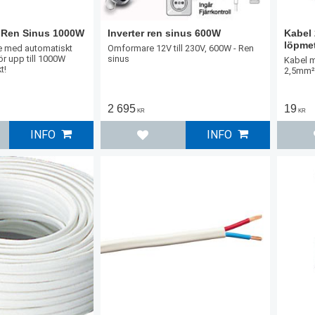
t Ren Sinus 1000W
Inverter ren sinus 600W
Kabel 
löpme
 med automatiskt
Omformare 12V till 230V, 600W - Ren
ör upp till 1000W
sinus
Kabel m
t!
2,5mm²
2 695
19
KR
KR
INFO
INFO
l i favoriter
Lägg till i favoriter