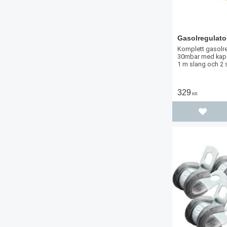
Gasolregulato
Komplett gasolre
30mbar med kapac
1 m slang och 2
329
KR
Lägg til