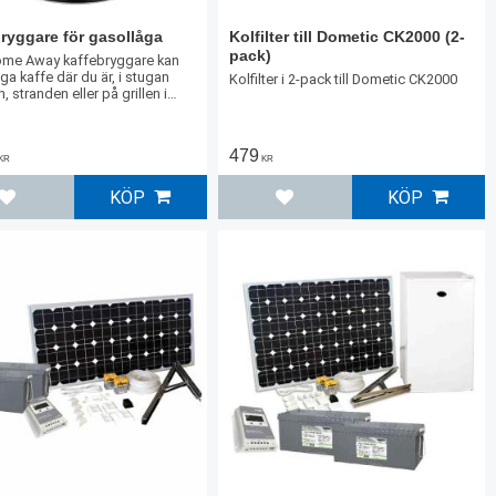
ryggare för gasollåga
Kolfilter till Dometic CK2000 (2-
pack)
me Away kaffebryggare kan
ga kaffe där du är, i stugan
Kolfilter i 2-pack till Dometic CK2000
n, stranden eller på grillen i
rden hemma.
479
KR
KR
KÖP
KÖP
Lägg till i favoriter
Lägg till i favoriter