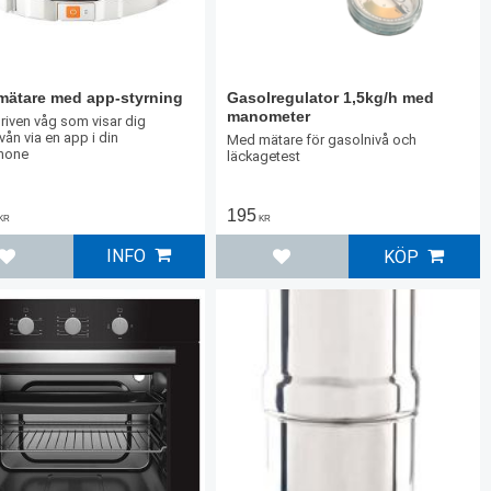
mätare med app-styrning
Gasolregulator 1,5kg/h med
manometer
driven våg som visar dig
vån via en app i din
Med mätare för gasolnivå och
hone
läckagetest
195
KR
KR
INFO
KÖP
Lägg till i favoriter
Lägg till i favoriter