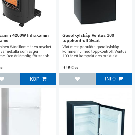
kamin 4200W Infrakamin
Gasolkylskåp Ventus 100
lame
toppkontroll Svart
minen Windflame är en mycket
Vårt mest populära gasolkylskåp
v värmekälla som avger
kommer nu med toppkontroll. Ventus
rme. Den är lämplig för snabb
100 är ett kompakt och praktiskt
mning.
gasolkylskåp lämpligt för stugor med
lite mindre plats. Skåpet har också ett
9 990
KR
KR
10 liters frysfack.
INFO
KÖP
Lägg till i favoriter
Lägg till i favoriter