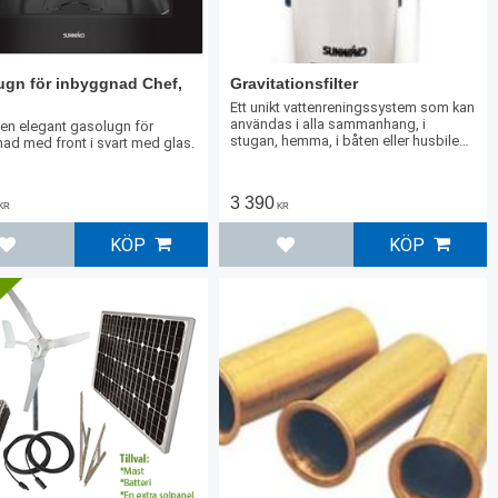
ugn för inbyggnad Chef,
Gravitationsfilter
Ett unikt vattenreningssystem som kan
användas i alla sammanhang, i
 en elegant gasolugn för
stugan, hemma, i båten eller husbilen.
ad med front i svart med glas.
Kräver varken ström eller tryckvatten.
3 390
KR
KR
KÖP
KÖP
Lägg till i favoriter
Lägg till i favoriter