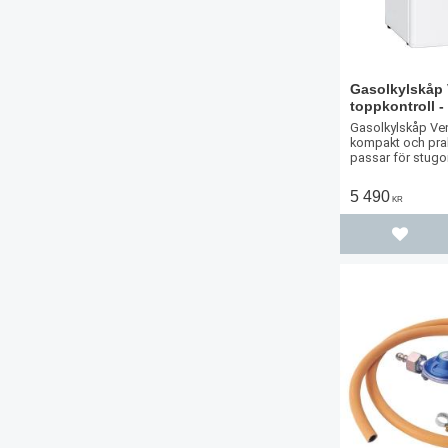
Gasolkylskåp 
toppkontroll - 
Gasolkylskåp Ventu
kompakt och prak
passar för stugo
utrymme eller mi
5 490
KR
Lägg til