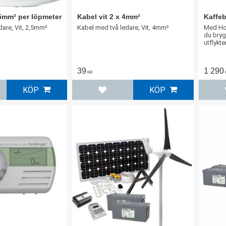
,5mm² per löpmeter
Kabel vit 2 x 4mm²
Kaffeb
dare, Vit, 2,5mm²
Kabel med två ledare, Vit, 4mm²
Med Ho
du bryg
utflykte
trädgå
39
1 290
KR
KÖP
KÖP
l i favoriter
Lägg till i favoriter