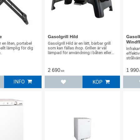
e
Gasolgrill Hild
Gasol
Windf
r en liten, portabel
Gasolgrill Hild är en lätt, bärbar grill
ellt lämplig för dig
som kan fällas ihop. Grillen är väl
Infraka
.
lämpad för användning i båten eller
effekti
husbilen.
strålvä
uppvär
2 690
1 990
KR
INFO
KÖP
l i favoriter
Lägg till i favoriter