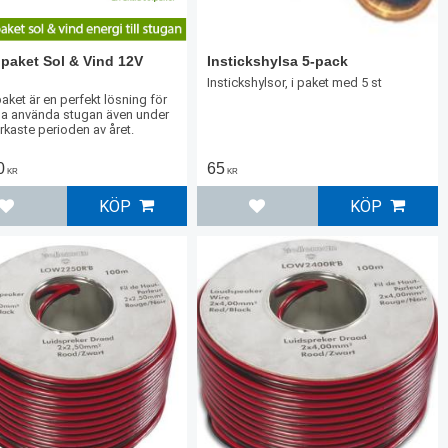
paket Sol & Vind 12V
Instickshylsa 5-pack
Instickshylsor, i paket med 5 st
aket är en perfekt lösning för
na använda stugan även under
kaste perioden av året.
0
65
KR
KR
KÖP
KÖP
Lägg till i favoriter
Lägg till i favoriter