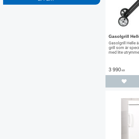
Visa fler
Svart
3
5W
4
6W
3
10W
3
12W
1
Visa fler
Visa fler
Gasolgrill Hell
Gasolgrill Helle ä
grill som är speci
med lite utrymme
3 990
KR
Lägg til