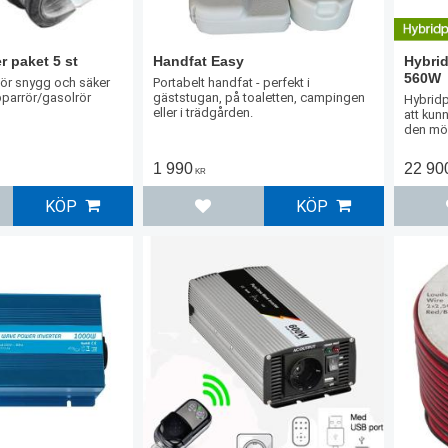
 paket 5 st
Handfat Easy
Hybrid
560W
r snygg och säker
Portabelt handfat - perfekt i
parrör/gasolrör
gäststugan, på toaletten, campingen
Hybridp
eller i trädgården.
att kun
den mör
1 990
22 90
KR
KÖP
KÖP
l i favoriter
Lägg till i favoriter