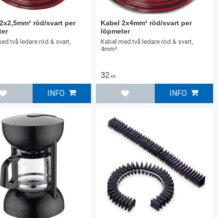
2x2,5mm² röd/svart per
Kabel 2x4mm² röd/svart per
ter
löpmeter
ed två ledare röd & svart,
Kabel med två ledare röd & svart,
4mm²
32
KR
INFO
INFO
Lägg till i favoriter
Lägg till i favoriter